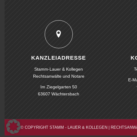
KANZLEIADRESSE
K
Stamm-Lauer & Kollegen
T
Rechtsanwälte und Notare
E-Ma
Im Ziegelgarten 50
63607 Wächtersbach
© COPYRIGHT STAMM - LAUER & KOLLEGEN | RECHTSANW