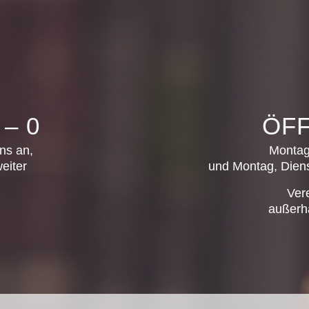
 – 0
ÖF
ns an,
Montag 
eiter
und Montag, Diens
Ver
außerha