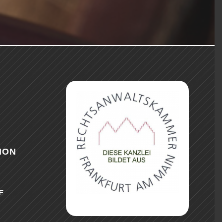
ION
E