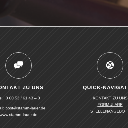
ONTAKT ZU UNS
QUICK-NAVIGAT
el.: 0 60 53 / 61 43 – 0
KONTAKT ZU UNS
FORMULARE
il:
post@stamm-lauer.de
STELLENANGEBOT
www.stamm-lauer.de