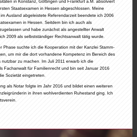
itäten in Konstanz, Göttingen und Frankfurt a.M. absolviert
rsten Staatsexamen in Hessen abgeschlossen. Meine
 im Ausland abgeleistete Referendarzeit beendete ich 2006
aatsexamen in Hessen. Seitdem bin ich auch als
zugelassen und habe zunächst als angestellter Anwalt
 ich 2009 als selbstständiger Rechtsanwalt tätig wurde.
er Phase suchte ich die Kooperation mit der Kanzlei Stamm-
gen, um mir die dort vorhandene Kompetenz im Bereich des
 nutzbar zu machen. Im Juli 2011 erwarb ich die
als Fachanwalt für Familienrecht und bin seit Januar 2016
ie Sozietät eingetreten.
ng als Notar folgte im Jahr 2016 und bildet einen weiteren
nzleigründerin in ihren wohlverdienten Ruhestand ging. Ich
tsverein.