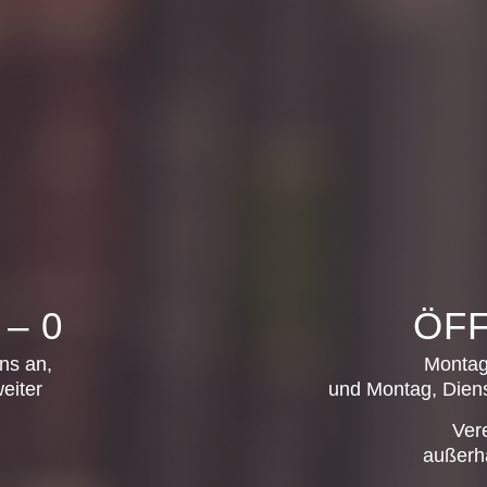
 – 0
ÖF
ns an,
Montag 
eiter
und Montag, Diens
Ver
außerha